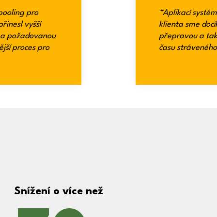
ooling pro
“Aplikací systé
řinesl vyšší
klienta sme docíl
st a požadovanou
přepravou a tak
ější proces pro
času strávenéh
Snížení o více než