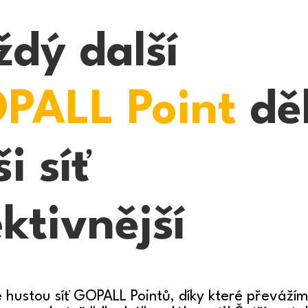
ždý další
PALL Point
dě
i síť
ktivnější
hustou síť GOPALL Pointů, díky které převáží