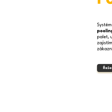
Systé
poolin
palet,
zajistí
zákazn
Řeše