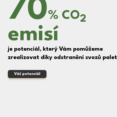
70
% CO
2
emisí
je potenciál, který Vám pomůžeme
zrealizovat díky odstranění svozů palet
Váš potenciál