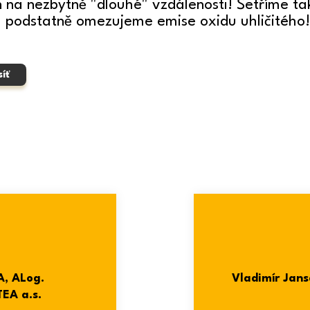
n na nezbytně "dlouhé" vzdálenosti! Šetříme t
 podstatně omezujeme emise oxidu uhličitého!
íť
A, ALog.
Vladimír Jans
EA a.s.