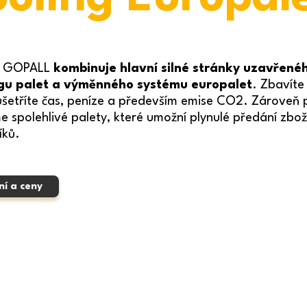
m GOPALL
kombinuje hlavní silné stránky uzavřené
gu palet a výměnného systému europalet
. Zbavíte
 ušetříte čas, peníze a především emise CO2. Zároveň 
me spolehlivé palety, které umožní plynulé předání zbož
íků.
ní a ceny