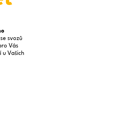
ho
 se svozů
pro Vás
í u Vašich