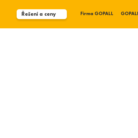
Řešení a ceny
Firma GOPALL
GOPALL
Výroba
Logistika
Pokud potřebujete dodat své
Pokud potřebujete 
zboží efektivně a zároveň se
produktivitu Vaší fl
zbavit starostí s paletami a
řidičů, plánovat p
snížit vynaložené náklady
jednosměrně a zvýš
zisk
Zjistěte více
Zjistěte více
g Europal