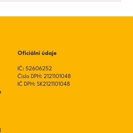
Oficiální údaje
IČ: 52606252
Číslo DPH: 2121101048
IČ DPH: SK2121101048
a
1