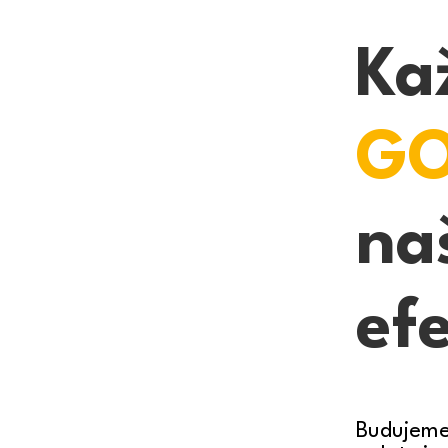
Ka
GO
naš
efe
Budujeme 